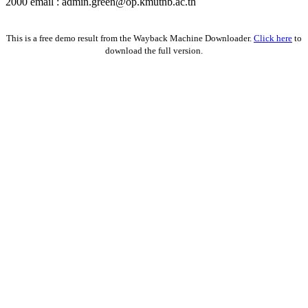
2000 email : admin.green@op.kmutnb.ac.th
Facebook!
This is a free demo result from the Wayback Machine Downloader.
Click here
to
download the full version.