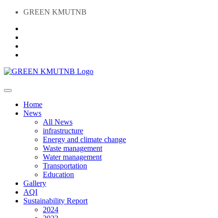
GREEN KMUTNB
Home
News
All News
infrastructure
Energy and climate change
Waste management
Water management
Transportation
Education
Gallery
AQI
Sustainability Report
2024