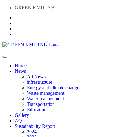
GREEN KMUTNB
Home
News
All News
infrastructure
Energy and climate change
Waste management
Water management
Transportation
Education
Gallery
AQI
Sustainability Report
2024