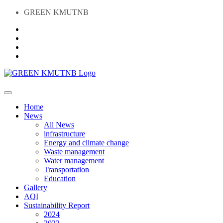
GREEN KMUTNB
Home
News
All News
infrastructure
Energy and climate change
Waste management
Water management
Transportation
Education
Gallery
AQI
Sustainability Report
2024