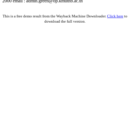
2000 email : admin.green@op.kmutnb.ac.th
Facebook!
This is a free demo result from the Wayback Machine Downloader.
Click here
to
download the full version.