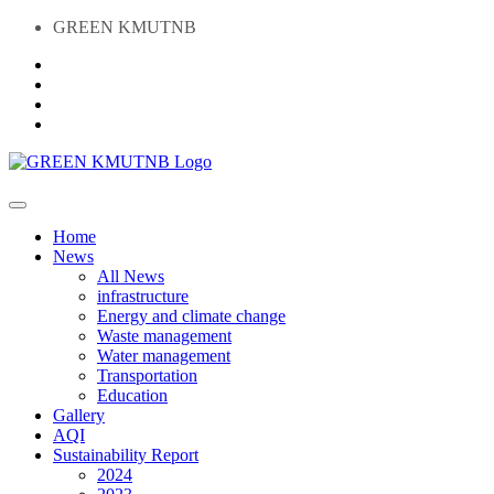
GREEN KMUTNB
Home
News
All News
infrastructure
Energy and climate change
Waste management
Water management
Transportation
Education
Gallery
AQI
Sustainability Report
2024