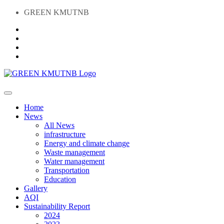
GREEN KMUTNB
Home
News
All News
infrastructure
Energy and climate change
Waste management
Water management
Transportation
Education
Gallery
AQI
Sustainability Report
2024