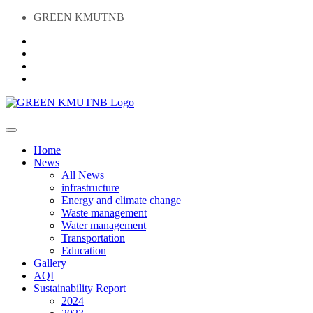
GREEN KMUTNB
Home
News
All News
infrastructure
Energy and climate change
Waste management
Water management
Transportation
Education
Gallery
AQI
Sustainability Report
2024