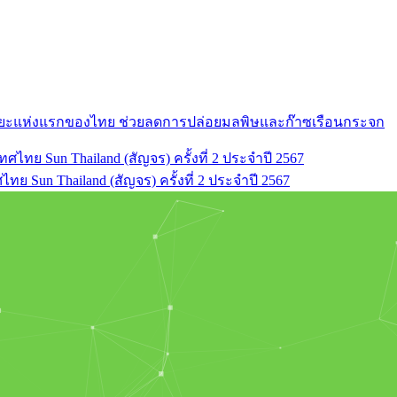
ัจฉริยะแห่งแรกของไทย ช่วยลดการปล่อยมลพิษและก๊าซเรือนกระจก
ย Sun Thailand (สัญจร) ครั้งที่ 2 ประจำปี 2567