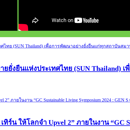
ยั่งยืนแห่งประเทศไทย (SUN Thailand) เพื่
 เทิร์น ให้โลกจำ Upvel 2” ภายในงาน “GC S