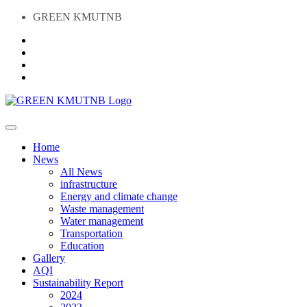
GREEN KMUTNB
Home
News
All News
infrastructure
Energy and climate change
Waste management
Water management
Transportation
Education
Gallery
AQI
Sustainability Report
2024