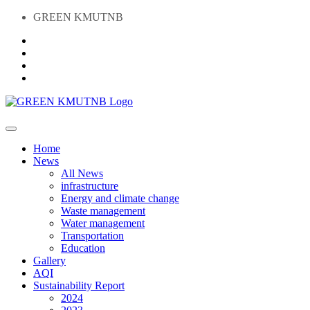
GREEN KMUTNB
Home
News
All News
infrastructure
Energy and climate change
Waste management
Water management
Transportation
Education
Gallery
AQI
Sustainability Report
2024