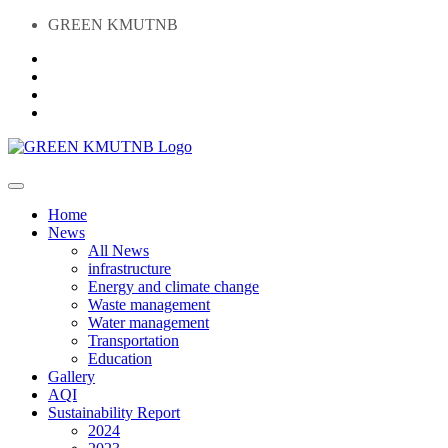
GREEN KMUTNB
Home
News
All News
infrastructure
Energy and climate change
Waste management
Water management
Transportation
Education
Gallery
AQI
Sustainability Report
2024