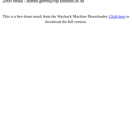
2000 email : admin.green@op.kmutnb.ac.th
Facebook!
This is a free demo result from the Wayback Machine Downloader.
Click here
to
download the full version.