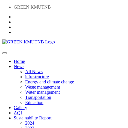
GREEN KMUTNB
Home
News
All News
infrastructure
Energy and climate change
Waste management
Water management
Transportation
Education
Gallery
AQI
Sustainability Report
2024