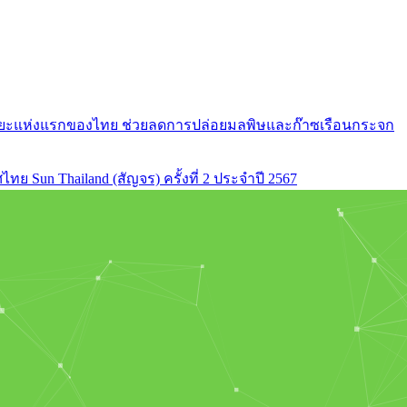
ัจฉริยะแห่งแรกของไทย ช่วยลดการปล่อยมลพิษและก๊าซเรือนกระจก
ย Sun Thailand (สัญจร) ครั้งที่ 2 ประจำปี 2567