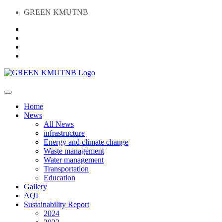
GREEN KMUTNB
Home
News
All News
infrastructure
Energy and climate change
Waste management
Water management
Transportation
Education
Gallery
AQI
Sustainability Report
2024