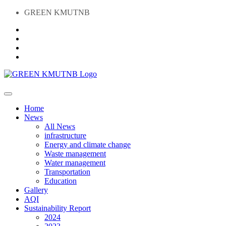
GREEN KMUTNB
Home
News
All News
infrastructure
Energy and climate change
Waste management
Water management
Transportation
Education
Gallery
AQI
Sustainability Report
2024