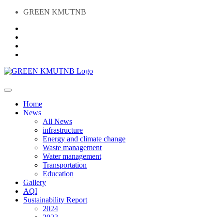
GREEN KMUTNB
Home
News
All News
infrastructure
Energy and climate change
Waste management
Water management
Transportation
Education
Gallery
AQI
Sustainability Report
2024