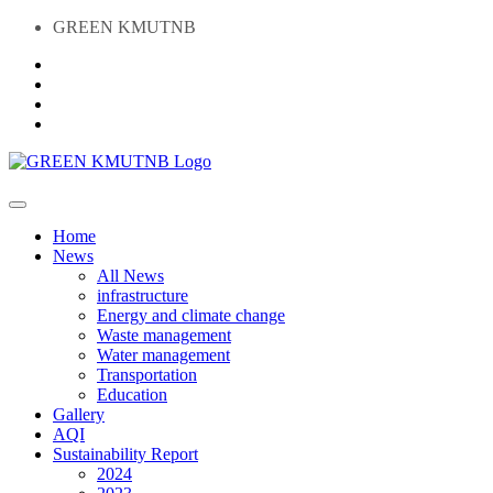
GREEN KMUTNB
Home
News
All News
infrastructure
Energy and climate change
Waste management
Water management
Transportation
Education
Gallery
AQI
Sustainability Report
2024