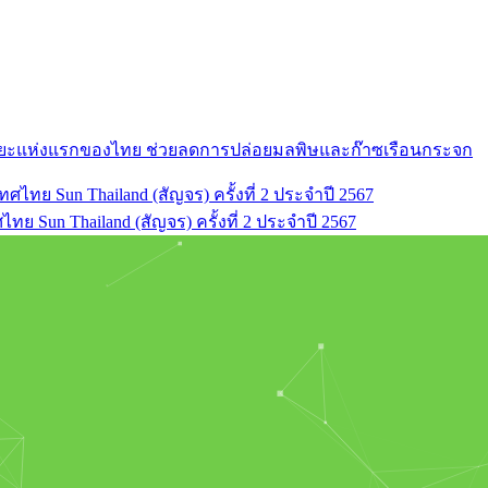
ัจฉริยะแห่งแรกของไทย ช่วยลดการปล่อยมลพิษและก๊าซเรือนกระจก
ย Sun Thailand (สัญจร) ครั้งที่ 2 ประจำปี 2567