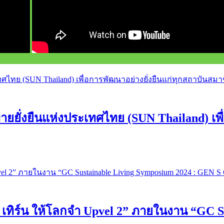
ยั่งยืนแห่งประเทศไทย (SUN Thailand) เพื่
 เทิร์น ให้โลกจำ Upvel 2” ภายในงาน “GC S