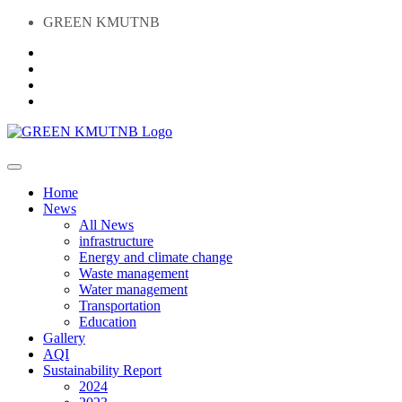
GREEN KMUTNB
Home
News
All News
infrastructure
Energy and climate change
Waste management
Water management
Transportation
Education
Gallery
AQI
Sustainability Report
2024