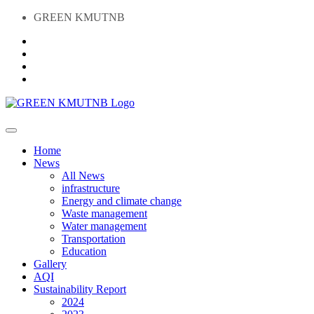
GREEN KMUTNB
Home
News
All News
infrastructure
Energy and climate change
Waste management
Water management
Transportation
Education
Gallery
AQI
Sustainability Report
2024