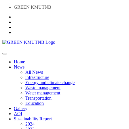
GREEN KMUTNB
Home
News
All News
infrastructure
Energy and climate change
Waste management
Water management
Transportation
Education
Gallery
AQI
Sustainability Report
2024