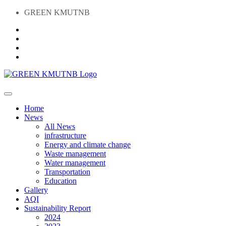
GREEN KMUTNB
Home
News
All News
infrastructure
Energy and climate change
Waste management
Water management
Transportation
Education
Gallery
AQI
Sustainability Report
2024