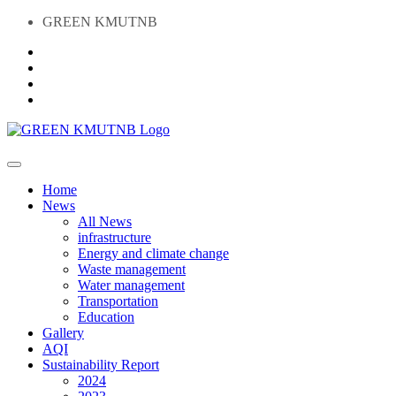
GREEN KMUTNB
Home
News
All News
infrastructure
Energy and climate change
Waste management
Water management
Transportation
Education
Gallery
AQI
Sustainability Report
2024